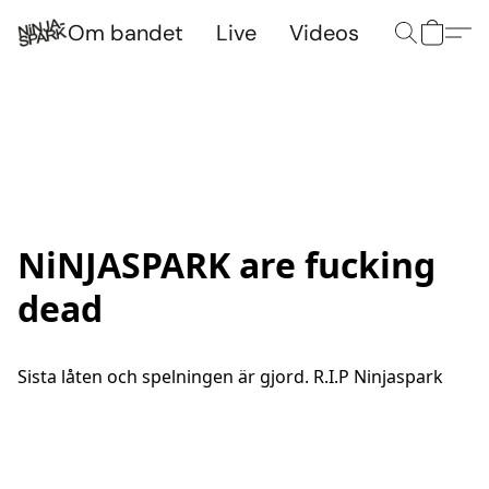
Om bandet
Live
Videos
NiNJASPARK are fucking
dead
Sista låten och spelningen är gjord. R.I.P Ninjaspark